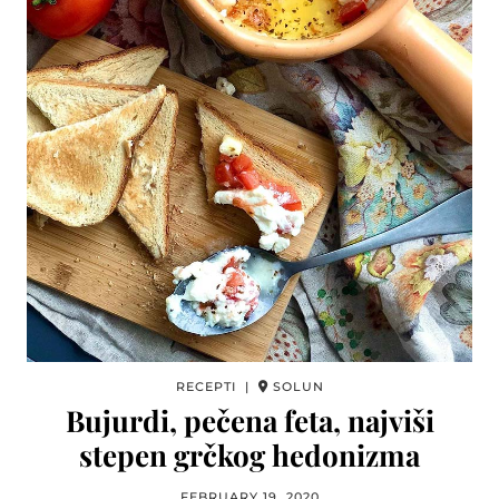
RECEPTI |
SOLUN
Bujurdi, pečena feta, najviši
stepen grčkog hedonizma
FEBRUARY 19, 2020