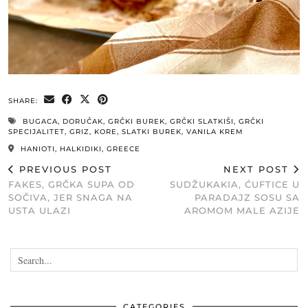
SHARE:
BUGACA
,
DORUČAK
,
GRČKI BUREK
,
GRČKI SLATKIŠI
,
GRČKI
SPECIJALITET
,
GRIZ
,
KORE
,
SLATKI BUREK
,
VANILA KREM
HANIOTI, HALKIDIKI, GREECE
PREVIOUS POST
NEXT POST
FAKES, GRČKA SUPA OD
SUDŽUKAKIA, ĆUFTICE U
SOČIVA, JER SNAGA NA
PARADAJZ SOSU SA
USTA ULAZI
AROMOM MALE AZIJE
CATEGORIES