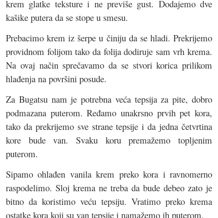
krem glatke teksture i ne previše gust. Dodajemo dve
kašike putera da se stope u smesu.
Prebacimo krem iz šerpe u činiju da se hladi. Prekrijemo
providnom folijom tako da folija dodiruje sam vrh krema.
Na ovaj način sprečavamo da se stvori korica prilikom
hlađenja na površini posude.
Za Bugatsu nam je potrebna veća tepsija za pite, dobro
podmazana puterom. Ređamo unakrsno prvih pet kora,
tako da prekrijemo sve strane tepsije i da jedna četvrtina
kore bude van. Svaku koru premažemo topljenim
puterom.
Sipamo ohlađen vanila krem preko kora i ravnomerno
raspodelimo. Sloj krema ne treba da bude debeo zato je
bitno da koristimo veću tepsiju. Vratimo preko krema
ostatke kora koji su van tepsije i namažemo ih puterom.