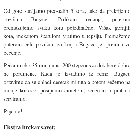
Od gore stavljamo preostalih 5 kora, tako da prekrijemo
površinu Bugace. Prilikom ređanja, puterom
premazujemo svaku koru pojedinačno. Višak gornjih
kora, mekanom špatulom vratimo u tepsiju. Premažemo
puterom celu površinu za kraj i Bugaca je spremna za
pečenje.
Pečemo oko 35 minuta na 200 stepeni sve dok kore dobro
ne porumene.
Kada je izvadimo iz rerne, Bugacu
ostavimo da se ohladi desetak minuta a potom sečemo na
manje kockice, posipamo cimetom, šećerom u prahu i
serviramo.
Prijatno!
Ekstra hrckav savet: