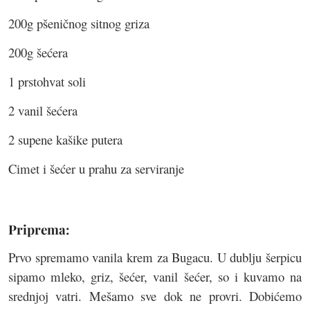
200g pšeničnog sitnog griza
200g šećera
1 prstohvat soli
2 vanil šećera
2 supene kašike putera
Cimet i šećer u prahu za serviranje
Priprema:
Prvo spremamo vanila krem za Bugacu. U dublju šerpicu
sipamo mleko, griz, šećer, vanil šećer, so i kuvamo na
srednjoj vatri. Mešamo sve dok ne provri. Dobićemo