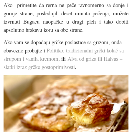
Ako primetite da rerna ne peče ravnomerno sa donje i
gornje strane, poslednjih deset minuta pečenja, možete
izvrnuti Bugacu naopačke u drugi pleh i tako dobiti
apsolutno hrskavu koru sa obe strane.
Ako vam se dopadaju grčke poslastice sa grizom, onda
obavezno probajte i
Politiko, tradicionalni grčki kolač sa
sirupom i vanila kremom
, ili
Alva od griza ili Halvas –
slatki izraz grčke gostoprimivosti
.