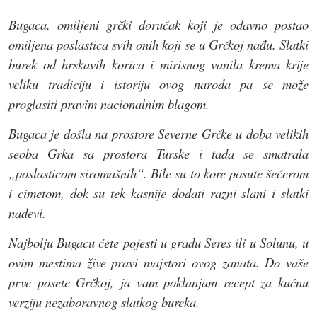
Bugaca, omiljeni grčki doručak koji je odavno postao
omiljena poslastica svih onih koji se u Grčkoj nađu. Slatki
burek od hrskavih korica i mirisnog vanila krema krije
veliku tradiciju i istoriju ovog naroda pa se može
proglasiti pravim nacionalnim blagom.
Bugaca je došla na prostore Severne Grčke u doba velikih
seoba Grka sa prostora Turske i tada se smatrala
„poslasticom siromašnih“. Bile su to kore posute šećerom
i cimetom, dok su tek kasnije dodati razni slani i slatki
nadevi.
Najbolju Bugacu ćete pojesti u gradu Seres ili u Solunu, u
ovim mestima žive pravi majstori ovog zanata. Do vaše
prve posete Grčkoj, ja vam poklanjam recept za kućnu
verziju nezaboravnog slatkog bureka.