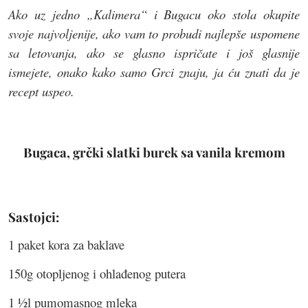
Ako uz jedno „Kalimera“ i Bugacu oko stola okupite
svoje najvoljenije, ako vam to probudi najlepše uspomene
sa letovanja, ako se glasno ispričate i još glasnije
ismejete, onako kako samo Grci znaju, ja ću znati da je
recept uspeo.
Bugaca, grčki slatki burek sa vanila kremom
Sastojci:
1 paket kora za baklave
150g otopljenog i ohlađenog putera
1 ½l pumomasnog mleka